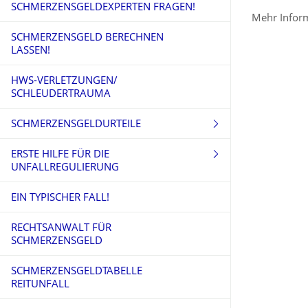
SCHMERZENSGELDEXPERTEN FRAGEN!
Mehr Inform
SCHMERZENSGELD BERECHNEN
LASSEN!
HWS-VERLETZUNGEN/
SCHLEUDERTRAUMA
SCHMERZENSGELDURTEILE
ERSTE HILFE FÜR DIE
SCHMERZENSGELDURTEILE TEIL 1
UNFALLREGULIERUNG
SCHMERZENSGELDURTEILE TEIL 2
EIN TYPISCHER FALL!
AUSLAGENPAUSCHALE
SCHMERZENSGELDURTEILE TEIL 3
RECHTSANWALT FÜR
BESUCHSKOSTEN
SCHMERZENSGELD
SCHMERZENSGELDURTEILE TEIL 4
SCHMERZENSGELD NACH
SCHMERZENSGELDTABELLE
FAHRRADUNFALL
SCHMERZENSGELDURTEILE TEIL 5
REITUNFALL
SCHMERZENSGELD NACH
SCHMERZENSGELDURTEILE TEIL 6