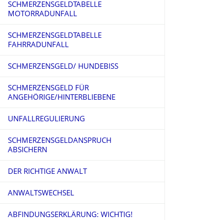
SCHMERZENSGELDTABELLE
HUNDEBISS
MOTORRADUNFALL
SCHMERZENSGELDURTEILE TEIL 7
SCHMERZENSGELD NACH STURZ
SCHMERZENSGELDTABELLE
AUF ÖFFENTLICHEN STRASSEN
FAHRRADUNFALL
SCHMERZENSGELD NACH
SCHMERZENSGELD/ HUNDEBISS
MOTORRADUNFALL
SCHMERZENSGELD FÜR
SCHMERZENSGELD NACH STRAFTAT
ANGEHÖRIGE/HINTERBLIEBENE
UNFALL IM AUSLAND
UNFALLREGULIERUNG
UNFALL MIT AUSLÄNDISCHEM
SCHMERZENSGELDANSPRUCH
FAHRZEUG IM DEUTSCHLAND
ABSICHERN
DER RICHTIGE ANWALT
ANWALTSWECHSEL
ABFINDUNGSERKLÄRUNG: WICHTIG!