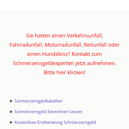
Sie hatten einen Verkehrsunfall,
Fahrradunfall, Motorradunfall, Reitunfall oder
einen Hundebiss?
Kontakt zum
Schmerzensgeldexperten jetzt aufnehmen.
Bitte hier klicken!
Sie wissen nicht, welche Ansprüche Ihnen
zustehen und wie Sie diese effektiv geltend
Schmerzensgeldtabellen
machen können?
Kontakt zum
Schmerzensgeld berechnen lassen
Schmerzensgeldexperten jetzt aufnehmen.
Kostenlose Erstberatung Schmerzensgeld
Bitte hier klicken!