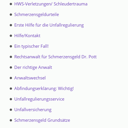
HWS-Verletzungen/ Schleudertrauma
Schmerzensgeldurteile
Die Versicherung des Unfallverursachers zahlt
Erste Hilfe für die Unfallregulierung
nicht und bombardiert Sie mit immer neuen
Hilfe/Kontakt
Anfragen und Formularen?
Kontakt zum
Ein typischer Fall!
Schmerzensgeldexperten jetzt aufnehmen.
Rechtsanwalt für Schmerzensgeld Dr. Pott
Bitte hier klicken!
Der richtige Anwalt
Anwaltswechsel
Trotz Anwalt geht es nicht voran?
Kontakt zum
Abfindungserklärung: Wichtig!
Schmerzensgeldexperten jetzt aufnehmen.
Unfallregulierungsservice
Bitte hier klicken!
Unfallversicherung
Schmerzensgeld Grundsätze
Nutzen Sie jetzt die kostenlose Erstberatung