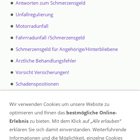
Antworten zum Schmerzensgeld
durch unseren Schmerzensgeldexperten,
Unfallregulierung
damit es weitergeht! Erfahren Sie jetzt mehr!
Kontakt zum Schmerzensgeldexperten jetzt
Motorradunfall
aufnehmen. Bitte hier klicken!
Fahrrradunfall /Schmerzensgeld
Schmerzensgeld für Angehörige/Hinterbliebene
Ärztliche Behandlungsfehler
Vorsicht Versicherungen!
Schadenspositionen
Bis wann muss die Versicherung zahlen?
Wir verwenden Cookies um unsere Website zu
Verdienstausfallschaden
optimieren und Ihnen das
bestmögliche Online-
Haushaltsführungsschaden
Erlebnis
zu bieten. Mit dem Klick auf
„Alle erlauben“
erklären Sie sich damit einverstanden. Weiterführende
Grundzüge Unfallregulierung
Informationen und die Möglichkeit, einzelne Cookies